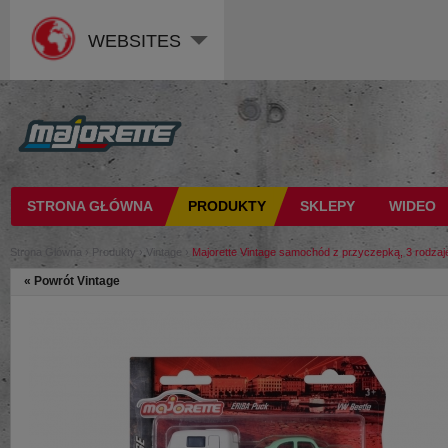
WEBSITES
STRONA GŁÓWNA
PRODUKTY
SKLEPY
WIDEO
Strona Glówna
›
Produkty
›
Vintage
›
Majorette Vintage samochód z przyczepką, 3 rodzaj
«
Powrót Vintage